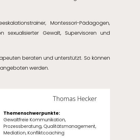
eeskalationstrainer, Montessori-Pädagogen,
n sexualisierter Gewalt, Supervisoren und
apeuten beraten und unterstützt. So können
nd angeboten werden.
Thomas Hecker
Themenschwerpunkte:
Them
Gewaltfreie Kommunikation,
Super
Prozessberatung, Qualitätsmanagement,
Mediation, Konfliktcoaching
Wei