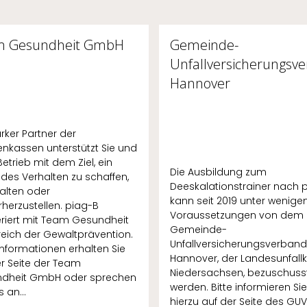
m Gesundheit GmbH
Gemeinde-
Unfallversicherungsv
Hannover
arker Partner der
enkassen unterstützt Sie und
Betrieb mit dem Ziel, ein
Die Ausbildung zum
des Verhalten zu schaffen,
Deeskalationstrainer nach 
alten oder
kann seit 2019 unter wenige
herzustellen. piag-B
Voraussetzungen von dem
riert mit Team Gesundheit
Gemeinde-
reich der Gewaltprävention.
Unfallversicherungsverband
nformationen erhalten Sie
Hannover, der Landesunfall
r Seite der Team
Niedersachsen, bezuschuss
dheit GmbH oder sprechen
werden. Bitte informieren Sie
 an...
hierzu auf der Seite des GU