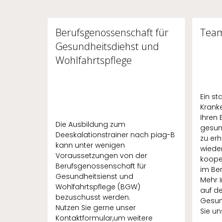
Berufsgenossenschaft für
Tea
Gesundheitsdiehst und
Wohlfahrtspflege
Ein st
Krank
Ihren 
Die Ausbildung zum
gesun
Deeskalationstrainer nach piag-B
zu erh
kann unter wenigen
wieder
Voraussetzungen von der
koope
Berufsgenossenschaft für
im Be
Gesundheitsienst und
Mehr I
Wohlfahrtspflege (BGW)
auf de
bezuschusst werden.
Gesun
Nutzen Sie gerne unser
Sie uns
Kontaktformular,um weitere